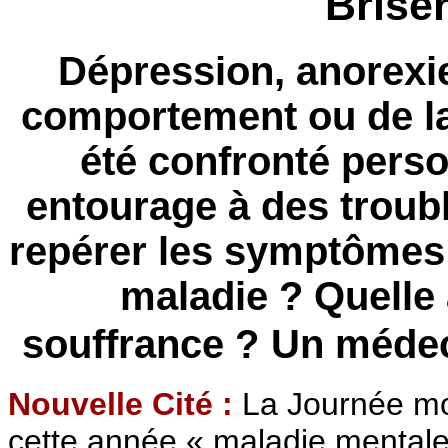
Briser
Dépression, anorexi
comportement ou de la
été confronté pers
entourage à des trou
repérer les symptômes e
maladie ? Quelle a
souffrance ?
Un médeci
Nouvelle Cité :
La Journée mo
cette année « maladie mentale 