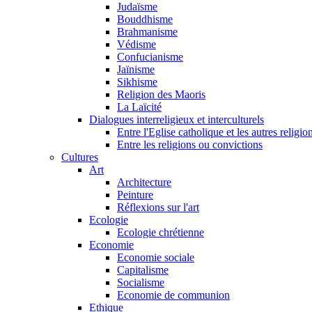
Judaïsme
Bouddhisme
Brahmanisme
Védisme
Confucianisme
Jaïnisme
Sikhisme
Religion des Maoris
La Laïcité
Dialogues interreligieux et interculturels
Entre l'Eglise catholique et les autres religi
Entre les religions ou convictions
Cultures
Art
Architecture
Peinture
Réflexions sur l'art
Ecologie
Ecologie chrétienne
Economie
Economie sociale
Capitalisme
Socialisme
Economie de communion
Ethique