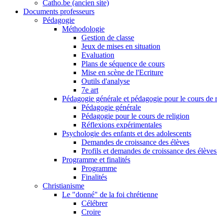
Catho.be (ancien site)
Documents professeurs
Pédagogie
Méthodologie
Gestion de classe
Jeux de mises en situation
Evaluation
Plans de séquence de cours
Mise en scène de l'Ecriture
Outils d'analyse
7e art
Pédagogie générale et pédagogie pour le cours de r
Pédagogie générale
Pédagogie pour le cours de religion
Réflexions expérimentales
Psychologie des enfants et des adolescents
Demandes de croissance des élèves
Profils et demandes de croissance des élèves
Programme et finalités
Programme
Finalités
Christianisme
Le "donné" de la foi chrétienne
Célébrer
Croire