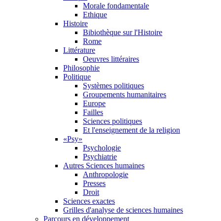
Morale fondamentale
Ethique
Histoire
Bibiothèque sur l'Histoire
Rome
Littérature
Oeuvres littéraires
Philosophie
Politique
Systèmes politiques
Groupements humanitaires
Europe
Failles
Sciences politiques
Et l'enseignement de la religion
«Psy»
Psychologie
Psychiatrie
Autres Sciences humaines
Anthropologie
Presses
Droit
Sciences exactes
Grilles d'analyse de sciences humaines
Parcours en développement