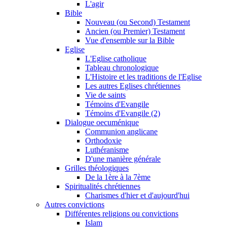
L'agir
Bible
Nouveau (ou Second) Testament
Ancien (ou Premier) Testament
Vue d'ensemble sur la Bible
Eglise
L'Eglise catholique
Tableau chronologique
L'Histoire et les traditions de l'Eglise
Les autres Eglises chrétiennes
Vie de saints
Témoins d'Evangile
Témoins d'Evangile (2)
Dialogue oecuménique
Communion anglicane
Orthodoxie
Luthéranisme
D'une manière générale
Grilles théologiques
De la 1ère à la 7ème
Spiritualités chrétiennes
Charismes d'hier et d'aujourd'hui
Autres convictions
Différentes religions ou convictions
Islam