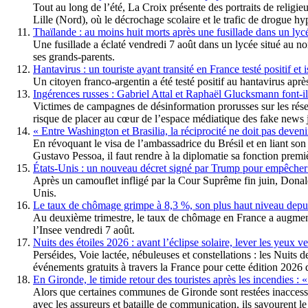
Tout au long de l’été, La Croix présente des portraits de relig
Lille (Nord), où le décrochage scolaire et le trafic de drogue hy
Thaïlande : au moins huit morts après une fusillade dans un lyc
Une fusillade a éclaté vendredi 7 août dans un lycée situé au no
ses grands-parents.
Hantavirus : un touriste ayant transité en France testé positif et
Un citoyen franco-argentin a été testé positif au hantavirus après
Ingérences russes : Gabriel Attal et Raphaël Glucksmann font-ils
Victimes de campagnes de désinformation prorusses sur les rése
risque de placer au cœur de l’espace médiatique des fake news j
« Entre Washington et Brasilia, la réciprocité ne doit pas deveni
En révoquant le visa de l’ambassadrice du Brésil et en liant so
Gustavo Pessoa, il faut rendre à la diplomatie sa fonction premiè
États-Unis : un nouveau décret signé par Trump pour empêcher 
Après un camouflet infligé par la Cour Suprême fin juin, Donald 
Unis.
Le taux de chômage grimpe à 8,3 %, son plus haut niveau depu
Au deuxième trimestre, le taux de chômage en France a augmenté
l’Insee vendredi 7 août.
Nuits des étoiles 2026 : avant l’éclipse solaire, lever les yeux ve
Perséides, Voie lactée, nébuleuses et constellations : les Nuit
événements gratuits à travers la France pour cette édition 2026 
En Gironde, le timide retour des touristes après les incendies : 
Alors que certaines communes de Gironde sont restées inaccessib
avec les assureurs et bataille de communication, ils savourent le