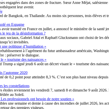
ieuses engagées dans des zones de fracture. Sœur Anne Méjat, salésienne
pothèquent leur avenir.
ée
rd de Bangkok, en Thaïlande. Au moins six personnes, trois élèves et tro
 isolé en Espagne
 avoir transité en France en juillet, a annoncé le ministère de la santé j
 le jeu de la désinformation ?
aux sociaux, Gabriel Attal et Raphaël Glucksmann ont choisi de les dén
usqu’ici invisibles.
r une politique d’humiliation »
n rétablissement à l’agrément du futur ambassadeur américain, Washingt
re : préserver le dialogue.
le « tourisme des naissances »
Trump a signé jeudi 6 août un décret visant le « tourisme des naissances
is l’automne 2020
 de 0,2 point pour atteindre 8,3 %. C’est son plus haut niveau depuis
rs les constellations
s des étoiles reviennent les vendredi 7, samedi 8 et dimanche 9 août 202
dédiée au Soleil.
« Les professionnels ont besoin de notre soutien »
les une semaine et demie à cause des incendies de juillet 2026, les act
 retour des premiers visiteurs.