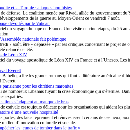
dite et la Turquie ; attaques houthistes
 de défense. La coalition menée par Riyad, alliée du gouvernement du Yém
rs développements de la guerre au Moyen-Orient ce vendredi 7 août.
ape dévoilés par le Vatican
iciel du voyage du pape en France. Une visite en cinq étapes, du 25 a
ation.
l’Assemblée nationale fait polémique
edi 7 août, être « dépassée » par les critiques concernant le projet de 
té relancé cet été.
ons de Léon XIV
ciel du voyage apostolique de Léon XIV en France et à l’Unesco. Les ins
ival Everett
 Babelio, à lire les grands romans qui font la littérature américaine d’h
 Everett.
s parisienne pour les chrétiens maronites
i de nombreux Libanais fuyant la crise économique qui s’éternise. Dans l
es expatriés.
ociations s’adaptent au manque de bras
e estivale est toujours délicate pour les organisations qui aident les pl
toire d’une nouvelle hospitalité
portes, des laïcs reprennent et réinvestissent certains de ces lieux, au
 un lieu d’innovation culturelle et sociale.
pêcher les jeunes de tomber dans le trafic »