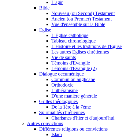
L'agir
Bible
Nouveau (ou Second) Testament
Ancien (ou Premier) Testament
Vue d'ensemble sur la Bible
Eglise
L'Eglise catholique
Tableau chronologique
L'Histoire et les traditions de l'Eglise
Les autres Eglises chrétiennes
Vie de saints
Témoins d'Evangile
Témoins d'Evangile (2)
Dialogue oecuménique
Communion anglicane
Orthodoxie
Luthéranisme
D'une manière générale
Grilles théologiques
De la 1ère à la 7ème
Spiritualités chrétiennes
Charismes d'hier et d'aujourd'hui
Autres convictions
Différentes religions ou convictions
Islam