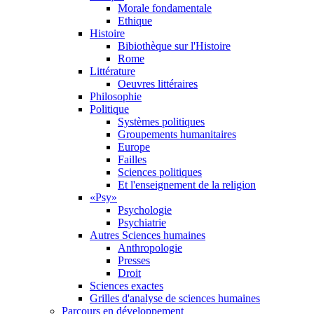
Morale fondamentale
Ethique
Histoire
Bibiothèque sur l'Histoire
Rome
Littérature
Oeuvres littéraires
Philosophie
Politique
Systèmes politiques
Groupements humanitaires
Europe
Failles
Sciences politiques
Et l'enseignement de la religion
«Psy»
Psychologie
Psychiatrie
Autres Sciences humaines
Anthropologie
Presses
Droit
Sciences exactes
Grilles d'analyse de sciences humaines
Parcours en développement