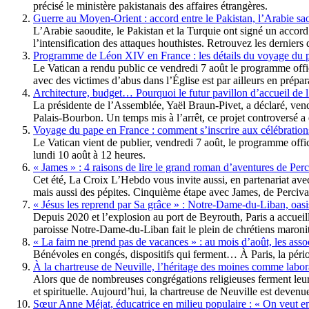
précisé le ministère pakistanais des affaires étrangères.
Guerre au Moyen-Orient : accord entre le Pakistan, l’Arabie saou
L’Arabie saoudite, le Pakistan et la Turquie ont signé un accord
l’intensification des attaques houthistes. Retrouvez les dernie
Programme de Léon XIV en France : les détails du voyage du p
Le Vatican a rendu public ce vendredi 7 août le programme off
avec des victimes d’abus dans l’Église est par ailleurs en prépar
Architecture, budget… Pourquoi le futur pavillon d’accueil de 
La présidente de l’Assemblée, Yaël Braun-Pivet, a déclaré, vendr
Palais-Bourbon. Un temps mis à l’arrêt, ce projet controversé a é
Voyage du pape en France : comment s’inscrire aux célébrati
Le Vatican vient de publier, vendredi 7 août, le programme offi
lundi 10 août à 12 heures.
« James » : 4 raisons de lire le grand roman d’aventures de Perc
Cet été, La Croix L’Hebdo vous invite aussi, en partenariat avec
mais aussi des pépites. Cinquième étape avec James, de Percival
« Jésus les reprend par Sa grâce » : Notre-Dame-du-Liban, oasi
Depuis 2020 et l’explosion au port de Beyrouth, Paris a accueill
paroisse Notre-Dame-du-Liban fait le plein de chrétiens maronit
« La faim ne prend pas de vacances » : au mois d’août, les ass
Bénévoles en congés, dispositifs qui ferment… À Paris, la périod
À la chartreuse de Neuville, l’héritage des moines comme labora
Alors que de nombreuses congrégations religieuses ferment leurs 
et spirituelle. Aujourd’hui, la chartreuse de Neuville est devenue
Sœur Anne Méjat, éducatrice en milieu populaire : « On veut em