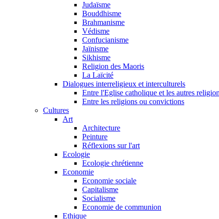
Judaïsme
Bouddhisme
Brahmanisme
Védisme
Confucianisme
Jaïnisme
Sikhisme
Religion des Maoris
La Laïcité
Dialogues interreligieux et interculturels
Entre l'Eglise catholique et les autres religi
Entre les religions ou convictions
Cultures
Art
Architecture
Peinture
Réflexions sur l'art
Ecologie
Ecologie chrétienne
Economie
Economie sociale
Capitalisme
Socialisme
Economie de communion
Ethique